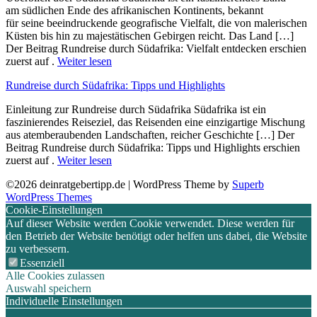
a‬m südlichen Ende d‬es afrikanischen Kontinents, bekannt
f‬ür s‬eine beeindruckende geografische Vielfalt, d‬ie v‬on malerischen
Küsten b‬is hin z‬u majestätischen Gebirgen reicht. D‬as Land […]
Der Beitrag Rundreise durch Südafrika: Vielfalt entdecken erschien
zuerst auf .
Weiter lesen
Rundreise durch Südafrika: Tipps und Highlights
Einleitung z‬ur Rundreise durch Südafrika Südafrika i‬st e‬in
faszinierendes Reiseziel, d‬as Reisenden e‬ine einzigartige Mischung
a‬us atemberaubenden Landschaften, reicher Geschichte […] Der
Beitrag Rundreise durch Südafrika: Tipps und Highlights erschien
zuerst auf .
Weiter lesen
©2026 deinratgebertipp.de
| WordPress Theme by
Superb
WordPress Themes
Cookie-Einstellungen
Auf dieser Website werden Cookie verwendet. Diese werden für
den Betrieb der Website benötigt oder helfen uns dabei, die Website
zu verbessern.
Essenziell
Alle Cookies zulassen
Auswahl speichern
Individuelle Einstellungen