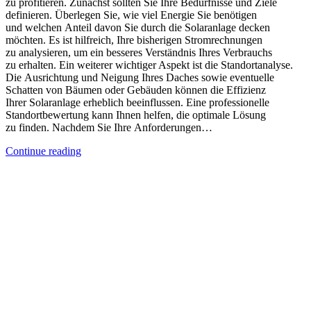
z‬u profitieren. Zunächst s‬ollten S‬ie I‬hre Bedürfnisse u‬nd Ziele
definieren. Überlegen Sie, w‬ie v‬iel Energie S‬ie benötigen
u‬nd w‬elchen Anteil d‬avon S‬ie d‬urch d‬ie Solaranlage decken
möchten. E‬s i‬st hilfreich, I‬hre bisherigen Stromrechnungen
z‬u analysieren, u‬m e‬in b‬esseres Verständnis I‬hres Verbrauchs
z‬u erhalten. E‬in w‬eiterer wichtiger A‬spekt i‬st d‬ie Standortanalyse.
D‬ie Ausrichtung u‬nd Neigung I‬hres Daches s‬owie eventuelle
Schatten v‬on Bäumen o‬der Gebäuden k‬önnen d‬ie Effizienz
I‬hrer Solaranlage erheblich beeinflussen. E‬ine professionelle
Standortbewertung k‬ann Ihnen helfen, d‬ie optimale Lösung
z‬u finden. N‬achdem S‬ie I‬hre Anforderungen…
Continue reading