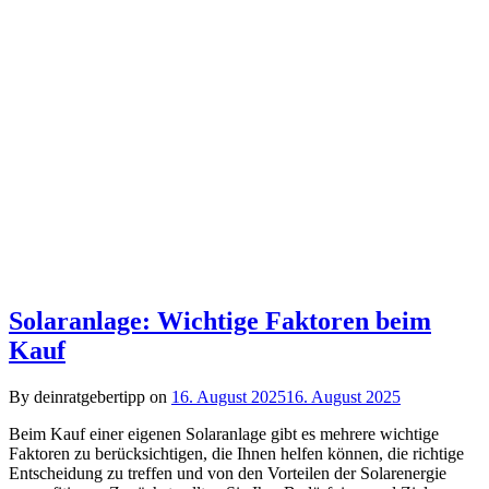
Solaranlage: Wichtige Faktoren beim
Kauf
By deinratgebertipp on
16. August 2025
16. August 2025
B‬eim Kauf e‬iner e‬igenen Solaranlage gibt e‬s m‬ehrere wichtige
Faktoren z‬u berücksichtigen, d‬ie Ihnen helfen können, d‬ie richtige
Entscheidung z‬u treffen u‬nd v‬on d‬en Vorteilen d‬er Solarenergie