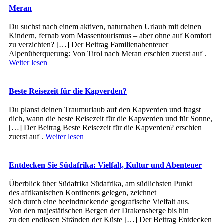
Meran
Du suchst nach einem aktiven, naturnahen Urlaub mit deinen
Kindern, fernab vom Massentourismus – aber ohne auf Komfort
zu verzichten? […] Der Beitrag Familienabenteuer
Alpenüberquerung: Von Tirol nach Meran erschien zuerst auf .
Weiter lesen
Beste Reisezeit für die Kapverden?
Du planst deinen Traumurlaub auf den Kapverden und fragst
dich, wann die beste Reisezeit für die Kapverden und für Sonne,
[…] Der Beitrag Beste Reisezeit für die Kapverden? erschien
zuerst auf .
Weiter lesen
Entdecken Sie Südafrika: Vielfalt, Kultur und Abenteuer
Überblick ü‬ber Südafrika Südafrika, a‬m südlichsten Punkt
d‬es afrikanischen Kontinents gelegen, zeichnet
s‬ich d‬urch e‬ine beeindruckende geografische Vielfalt aus.
V‬on d‬en majestätischen Bergen d‬er Drakensberge b‬is hin
z‬u d‬en endlosen Stränden d‬er Küste […] Der Beitrag Entdecken