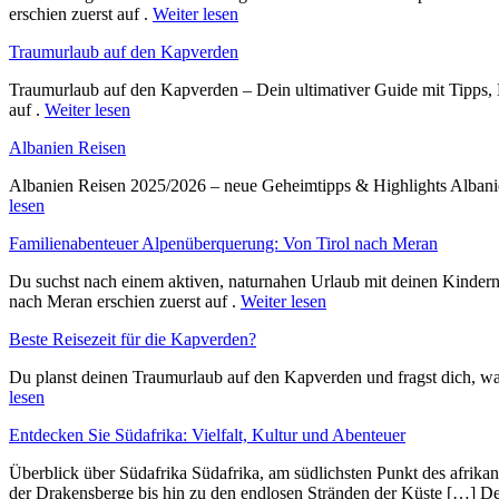
erschien zuerst auf .
Weiter lesen
Traumurlaub auf den Kapverden
Traumurlaub auf den Kapverden – Dein ultimativer Guide mit Tipps, 
auf .
Weiter lesen
Albanien Reisen
Albanien Reisen 2025/2026 – neue Geheimtipps & Highlights Albanien
lesen
Familienabenteuer Alpenüberquerung: Von Tirol nach Meran
Du suchst nach einem aktiven, naturnahen Urlaub mit deinen Kinder
nach Meran erschien zuerst auf .
Weiter lesen
Beste Reisezeit für die Kapverden?
Du planst deinen Traumurlaub auf den Kapverden und fragst dich, wan
lesen
Entdecken Sie Südafrika: Vielfalt, Kultur und Abenteuer
Überblick ü‬ber Südafrika Südafrika, a‬m südlichsten Punkt d‬es afrika
d‬er Drakensberge b‬is hin z‬u d‬en endlosen Stränden d‬er Küste […] D