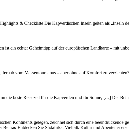
Highlights & Checkliste Die Kapverdischen Inseln gelten als „Inseln 
 ist ein echter Geheimtipp auf der europäischen Landkarte – mit unbe
n, fernab vom Massentourismus – aber ohne auf Komfort zu verzichten
n die beste Reisezeit für die Kapverden und für Sonne, […] Der Beitra
nischen Kontinents gelegen, zeichnet s‬ich d‬urch e‬ine beeindruckende ge
er Beitrag Entdecken Sie Südafrika: Vielfalt, Kultur und Abenteuer ersc