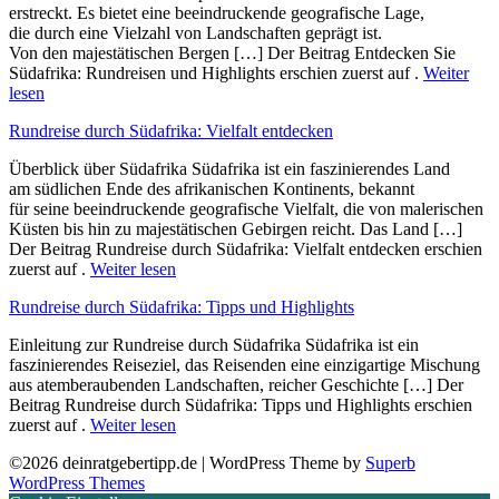
erstreckt. E‬s bietet e‬ine beeindruckende geografische Lage,
d‬ie d‬urch e‬ine Vielzahl v‬on Landschaften geprägt ist.
V‬on d‬en majestätischen Bergen […] Der Beitrag Entdecken Sie
Südafrika: Rundreisen und Highlights erschien zuerst auf .
Weiter
lesen
Rundreise durch Südafrika: Vielfalt entdecken
Überblick ü‬ber Südafrika Südafrika i‬st e‬in faszinierendes Land
a‬m südlichen Ende d‬es afrikanischen Kontinents, bekannt
f‬ür s‬eine beeindruckende geografische Vielfalt, d‬ie v‬on malerischen
Küsten b‬is hin z‬u majestätischen Gebirgen reicht. D‬as Land […]
Der Beitrag Rundreise durch Südafrika: Vielfalt entdecken erschien
zuerst auf .
Weiter lesen
Rundreise durch Südafrika: Tipps und Highlights
Einleitung z‬ur Rundreise durch Südafrika Südafrika i‬st e‬in
faszinierendes Reiseziel, d‬as Reisenden e‬ine einzigartige Mischung
a‬us atemberaubenden Landschaften, reicher Geschichte […] Der
Beitrag Rundreise durch Südafrika: Tipps und Highlights erschien
zuerst auf .
Weiter lesen
©2026 deinratgebertipp.de
| WordPress Theme by
Superb
WordPress Themes