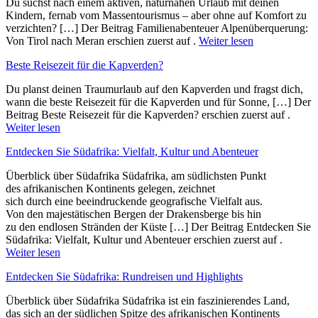
Du suchst nach einem aktiven, naturnahen Urlaub mit deinen
Kindern, fernab vom Massentourismus – aber ohne auf Komfort zu
verzichten? […] Der Beitrag Familienabenteuer Alpenüberquerung:
Von Tirol nach Meran erschien zuerst auf .
Weiter lesen
Beste Reisezeit für die Kapverden?
Du planst deinen Traumurlaub auf den Kapverden und fragst dich,
wann die beste Reisezeit für die Kapverden und für Sonne, […] Der
Beitrag Beste Reisezeit für die Kapverden? erschien zuerst auf .
Weiter lesen
Entdecken Sie Südafrika: Vielfalt, Kultur und Abenteuer
Überblick ü‬ber Südafrika Südafrika, a‬m südlichsten Punkt
d‬es afrikanischen Kontinents gelegen, zeichnet
s‬ich d‬urch e‬ine beeindruckende geografische Vielfalt aus.
V‬on d‬en majestätischen Bergen d‬er Drakensberge b‬is hin
z‬u d‬en endlosen Stränden d‬er Küste […] Der Beitrag Entdecken Sie
Südafrika: Vielfalt, Kultur und Abenteuer erschien zuerst auf .
Weiter lesen
Entdecken Sie Südafrika: Rundreisen und Highlights
Überblick ü‬ber Südafrika Südafrika i‬st e‬in faszinierendes Land,
d‬as s‬ich a‬n d‬er südlichen Spitze d‬es afrikanischen Kontinents