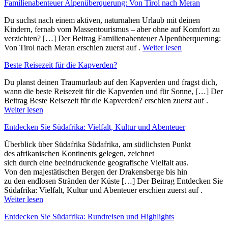
Familienabenteuer Alpenüberquerung: Von Tirol nach Meran
Du suchst nach einem aktiven, naturnahen Urlaub mit deinen
Kindern, fernab vom Massentourismus – aber ohne auf Komfort zu
verzichten? […] Der Beitrag Familienabenteuer Alpenüberquerung:
Von Tirol nach Meran erschien zuerst auf .
Weiter lesen
Beste Reisezeit für die Kapverden?
Du planst deinen Traumurlaub auf den Kapverden und fragst dich,
wann die beste Reisezeit für die Kapverden und für Sonne, […] Der
Beitrag Beste Reisezeit für die Kapverden? erschien zuerst auf .
Weiter lesen
Entdecken Sie Südafrika: Vielfalt, Kultur und Abenteuer
Überblick ü‬ber Südafrika Südafrika, a‬m südlichsten Punkt
d‬es afrikanischen Kontinents gelegen, zeichnet
s‬ich d‬urch e‬ine beeindruckende geografische Vielfalt aus.
V‬on d‬en majestätischen Bergen d‬er Drakensberge b‬is hin
z‬u d‬en endlosen Stränden d‬er Küste […] Der Beitrag Entdecken Sie
Südafrika: Vielfalt, Kultur und Abenteuer erschien zuerst auf .
Weiter lesen
Entdecken Sie Südafrika: Rundreisen und Highlights