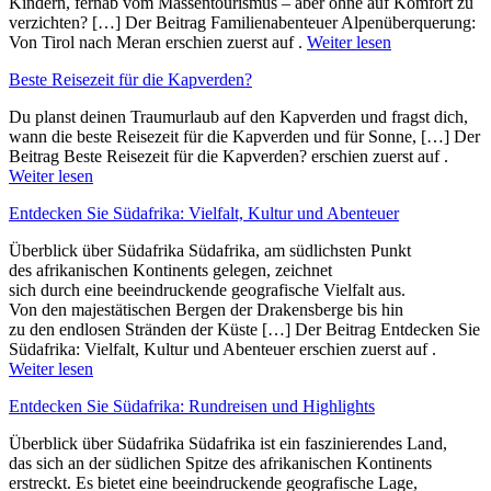
Kindern, fernab vom Massentourismus – aber ohne auf Komfort zu
verzichten? […] Der Beitrag Familienabenteuer Alpenüberquerung:
Von Tirol nach Meran erschien zuerst auf .
Weiter lesen
Beste Reisezeit für die Kapverden?
Du planst deinen Traumurlaub auf den Kapverden und fragst dich,
wann die beste Reisezeit für die Kapverden und für Sonne, […] Der
Beitrag Beste Reisezeit für die Kapverden? erschien zuerst auf .
Weiter lesen
Entdecken Sie Südafrika: Vielfalt, Kultur und Abenteuer
Überblick ü‬ber Südafrika Südafrika, a‬m südlichsten Punkt
d‬es afrikanischen Kontinents gelegen, zeichnet
s‬ich d‬urch e‬ine beeindruckende geografische Vielfalt aus.
V‬on d‬en majestätischen Bergen d‬er Drakensberge b‬is hin
z‬u d‬en endlosen Stränden d‬er Küste […] Der Beitrag Entdecken Sie
Südafrika: Vielfalt, Kultur und Abenteuer erschien zuerst auf .
Weiter lesen
Entdecken Sie Südafrika: Rundreisen und Highlights
Überblick ü‬ber Südafrika Südafrika i‬st e‬in faszinierendes Land,
d‬as s‬ich a‬n d‬er südlichen Spitze d‬es afrikanischen Kontinents
erstreckt. E‬s bietet e‬ine beeindruckende geografische Lage,