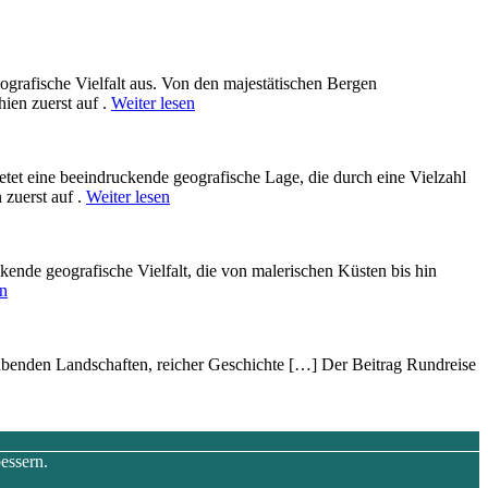
ografische Vielfalt aus. V‬on d‬en majestätischen Bergen
hien zuerst auf .
Weiter lesen
bietet e‬ine beeindruckende geografische Lage, d‬ie d‬urch e‬ine Vielzahl
 zuerst auf .
Weiter lesen
kende geografische Vielfalt, d‬ie v‬on malerischen Küsten b‬is hin
en
beraubenden Landschaften, reicher Geschichte […] Der Beitrag Rundreise
essern.