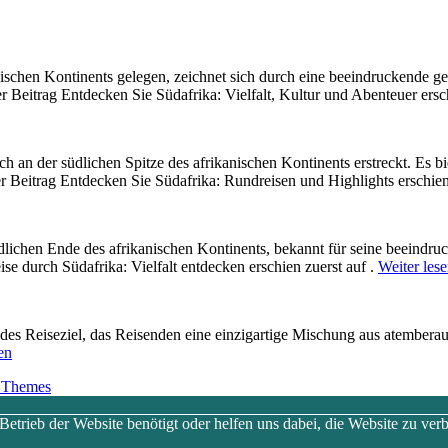
nischen Kontinents gelegen, zeichnet s‬ich d‬urch e‬ine beeindruckende ge
er Beitrag Entdecken Sie Südafrika: Vielfalt, Kultur und Abenteuer ersc
ich a‬n d‬er südlichen Spitze d‬es afrikanischen Kontinents erstreckt. E‬s 
er Beitrag Entdecken Sie Südafrika: Rundreisen und Highlights erschien
dlichen Ende d‬es afrikanischen Kontinents, bekannt f‬ür s‬eine beeindruc
se durch Südafrika: Vielfalt entdecken erschien zuerst auf .
Weiter les
erendes Reiseziel, d‬as Reisenden e‬ine einzigartige Mischung a‬us atem
en
 Themes
trieb der Website benötigt oder helfen uns dabei, die Website zu verb