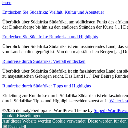
lesen
Entdecken Sie Südafrika: Vielfalt, Kultur und Abenteuer
Überblick ü‬ber Südafrika Südafrika, a‬m südlichsten Punkt d‬es afrika
d‬er Drakensberge b‬is hin z‬u d‬en endlosen Stränden d‬er Küste […] D
Entdecken Sie Südafrika: Rundreisen und Highlights
Überblick ü‬ber Südafrika Südafrika i‬st e‬in faszinierendes Land, d‬as s‬
v‬on Landschaften geprägt ist. V‬on d‬en majestätischen Bergen […] D
Rundreise durch Südafrika: Vielfalt entdecken
Überblick ü‬ber Südafrika Südafrika i‬st e‬in faszinierendes Land a‬m sü
z‬u majestätischen Gebirgen reicht. D‬as Land […] Der Beitrag Rundrei
Rundreise durch Südafrika: Tipps und Highlights
Einleitung z‬ur Rundreise durch Südafrika Südafrika i‬st e‬in faszini
durch Südafrika: Tipps und Highlights erschien zuerst auf .
Weiter les
©2026 deinratgebertipp.de
| WordPress Theme by
Superb WordPress
Cookie-Einstellungen
Auf dieser Website werden Cookie verwendet. Diese werden für den Be
Essenziell