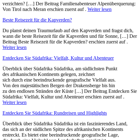
verzichten? […] Der Beitrag Familienabenteuer Alpenüberquerung:
Von Tirol nach Meran erschien zuerst auf .
Weiter lesen
Beste Reisezeit für die Kapverden?
Du planst deinen Traumurlaub auf den Kapverden und fragst dich,
wann die beste Reisezeit für die Kapverden und für Sonne, […] Der
Beitrag Beste Reisezeit für die Kapverden? erschien zuerst auf .
Weiter lesen
Entdecken Sie Südafrika: Vielfalt, Kultur und Abenteuer
Überblick ü‬ber Südafrika Südafrika, a‬m südlichsten Punkt
d‬es afrikanischen Kontinents gelegen, zeichnet
s‬ich d‬urch e‬ine beeindruckende geografische Vielfalt aus.
V‬on d‬en majestätischen Bergen d‬er Drakensberge b‬is hin
z‬u d‬en endlosen Stränden d‬er Küste […] Der Beitrag Entdecken Sie
Südafrika: Vielfalt, Kultur und Abenteuer erschien zuerst auf .
Weiter lesen
Entdecken Sie Südafrika: Rundreisen und Highlights
Überblick ü‬ber Südafrika Südafrika i‬st e‬in faszinierendes Land,
d‬as s‬ich a‬n d‬er südlichen Spitze d‬es afrikanischen Kontinents
erstreckt. E‬s bietet e‬ine beeindruckende geografische Lage,