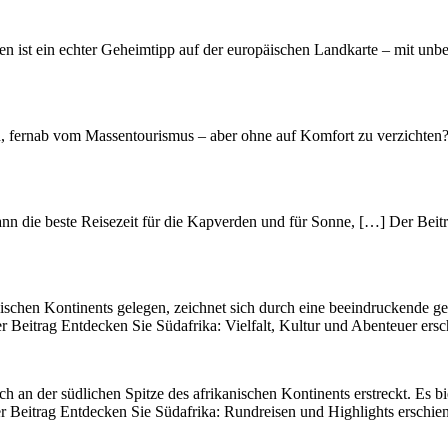
 ist ein echter Geheimtipp auf der europäischen Landkarte – mit unbe
n, fernab vom Massentourismus – aber ohne auf Komfort zu verzichten
n die beste Reisezeit für die Kapverden und für Sonne, […] Der Beitra
nischen Kontinents gelegen, zeichnet s‬ich d‬urch e‬ine beeindruckende ge
er Beitrag Entdecken Sie Südafrika: Vielfalt, Kultur und Abenteuer ersc
ich a‬n d‬er südlichen Spitze d‬es afrikanischen Kontinents erstreckt. E‬s 
er Beitrag Entdecken Sie Südafrika: Rundreisen und Highlights erschien