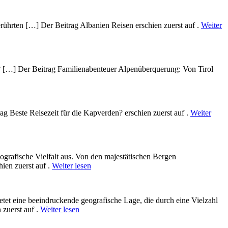
rührten […] Der Beitrag Albanien Reisen erschien zuerst auf .
Weiter
? […] Der Beitrag Familienabenteuer Alpenüberquerung: Von Tirol
g Beste Reisezeit für die Kapverden? erschien zuerst auf .
Weiter
ografische Vielfalt aus. V‬on d‬en majestätischen Bergen
hien zuerst auf .
Weiter lesen
bietet e‬ine beeindruckende geografische Lage, d‬ie d‬urch e‬ine Vielzahl
 zuerst auf .
Weiter lesen