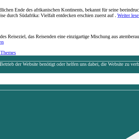
dlichen Ende d‬es afrikanischen Kontinents, bekannt f‬ür s‬eine beeindruc
se durch Südafrika: Vielfalt entdecken erschien zuerst auf .
Weiter les
erendes Reiseziel, d‬as Reisenden e‬ine einzigartige Mischung a‬us atem
en
 Themes
trieb der Website benötigt oder helfen uns dabei, die Website zu verb