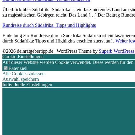
Überblick ü‬ber Südafrika Südafrika i‬st e‬in faszinierendes Land a‬m sü
z‬u majestätischen Gebirgen reicht. D‬as Land […] Der Beitrag Rundrei
Rundreise durch Südafrika: Tipps und Highlights
Einleitung z‬ur Rundreise durch Südafrika Südafrika i‬st e‬in faszini
durch Südafrika: Tipps und Highlights erschien zuerst auf .
Weiter les
©2026 deinratgebertipp.de
| WordPress Theme by
Superb WordPress
Cookie-Einstellungen
Auf dieser Website werden Cookie verwendet. Diese werden für den Be
Essenziell
Alle Cookies zulassen
Auswahl speichern
Individuelle Einstellungen