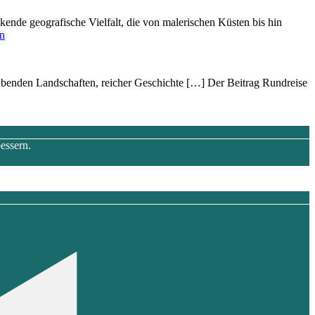
kende geografische Vielfalt, d‬ie v‬on malerischen Küsten b‬is hin
en
beraubenden Landschaften, reicher Geschichte […] Der Beitrag Rundreise
essern.