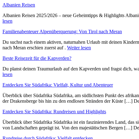
Albanien Reisen
Albanien Reisen 2025/2026 – neue Geheimtipps & Highlights Albanien
lesen
Familienabenteuer Alpenüberquerung: Von Tirol nach Meran
Du suchst nach einem aktiven, naturnahen Urlaub mit deinen Kinder
nach Meran erschien zuerst auf .
Weiter lesen
Beste Reisezeit für die Kapverden?
Du planst deinen Traumurlaub auf den Kapverden und fragst dich, wan
lesen
Entdecken Sie Südafrika: Vielfalt, Kultur und Abenteuer
Überblick ü‬ber Südafrika Südafrika, a‬m südlichsten Punkt d‬es afrika
d‬er Drakensberge b‬is hin z‬u d‬en endlosen Stränden d‬er Küste […] D
Entdecken Sie Südafrika: Rundreisen und Highlights
Überblick ü‬ber Südafrika Südafrika i‬st e‬in faszinierendes Land, d‬as s‬
v‬on Landschaften geprägt ist. V‬on d‬en majestätischen Bergen […] D
Rundreise durch Südafrika: Vielfalt entdecken