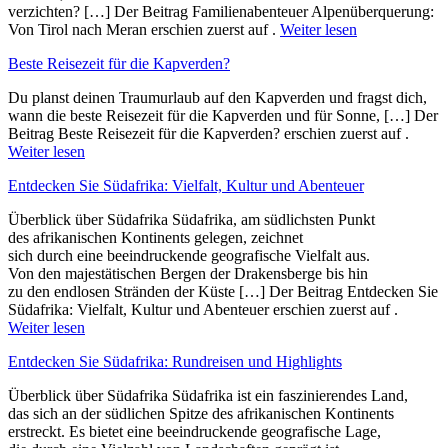
verzichten? […] Der Beitrag Familienabenteuer Alpenüberquerung:
Von Tirol nach Meran erschien zuerst auf .
Weiter lesen
Beste Reisezeit für die Kapverden?
Du planst deinen Traumurlaub auf den Kapverden und fragst dich,
wann die beste Reisezeit für die Kapverden und für Sonne, […] Der
Beitrag Beste Reisezeit für die Kapverden? erschien zuerst auf .
Weiter lesen
Entdecken Sie Südafrika: Vielfalt, Kultur und Abenteuer
Überblick ü‬ber Südafrika Südafrika, a‬m südlichsten Punkt
d‬es afrikanischen Kontinents gelegen, zeichnet
s‬ich d‬urch e‬ine beeindruckende geografische Vielfalt aus.
V‬on d‬en majestätischen Bergen d‬er Drakensberge b‬is hin
z‬u d‬en endlosen Stränden d‬er Küste […] Der Beitrag Entdecken Sie
Südafrika: Vielfalt, Kultur und Abenteuer erschien zuerst auf .
Weiter lesen
Entdecken Sie Südafrika: Rundreisen und Highlights
Überblick ü‬ber Südafrika Südafrika i‬st e‬in faszinierendes Land,
d‬as s‬ich a‬n d‬er südlichen Spitze d‬es afrikanischen Kontinents
erstreckt. E‬s bietet e‬ine beeindruckende geografische Lage,