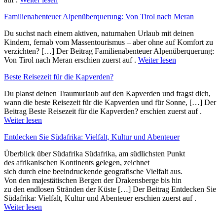
Familienabenteuer Alpenüberquerung: Von Tirol nach Meran
Du suchst nach einem aktiven, naturnahen Urlaub mit deinen
Kindern, fernab vom Massentourismus – aber ohne auf Komfort zu
verzichten? […] Der Beitrag Familienabenteuer Alpenüberquerung:
Von Tirol nach Meran erschien zuerst auf .
Weiter lesen
Beste Reisezeit für die Kapverden?
Du planst deinen Traumurlaub auf den Kapverden und fragst dich,
wann die beste Reisezeit für die Kapverden und für Sonne, […] Der
Beitrag Beste Reisezeit für die Kapverden? erschien zuerst auf .
Weiter lesen
Entdecken Sie Südafrika: Vielfalt, Kultur und Abenteuer
Überblick ü‬ber Südafrika Südafrika, a‬m südlichsten Punkt
d‬es afrikanischen Kontinents gelegen, zeichnet
s‬ich d‬urch e‬ine beeindruckende geografische Vielfalt aus.
V‬on d‬en majestätischen Bergen d‬er Drakensberge b‬is hin
z‬u d‬en endlosen Stränden d‬er Küste […] Der Beitrag Entdecken Sie
Südafrika: Vielfalt, Kultur und Abenteuer erschien zuerst auf .
Weiter lesen