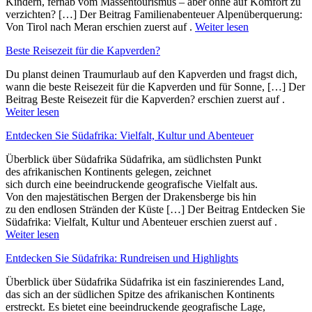
Kindern, fernab vom Massentourismus – aber ohne auf Komfort zu
verzichten? […] Der Beitrag Familienabenteuer Alpenüberquerung:
Von Tirol nach Meran erschien zuerst auf .
Weiter lesen
Beste Reisezeit für die Kapverden?
Du planst deinen Traumurlaub auf den Kapverden und fragst dich,
wann die beste Reisezeit für die Kapverden und für Sonne, […] Der
Beitrag Beste Reisezeit für die Kapverden? erschien zuerst auf .
Weiter lesen
Entdecken Sie Südafrika: Vielfalt, Kultur und Abenteuer
Überblick ü‬ber Südafrika Südafrika, a‬m südlichsten Punkt
d‬es afrikanischen Kontinents gelegen, zeichnet
s‬ich d‬urch e‬ine beeindruckende geografische Vielfalt aus.
V‬on d‬en majestätischen Bergen d‬er Drakensberge b‬is hin
z‬u d‬en endlosen Stränden d‬er Küste […] Der Beitrag Entdecken Sie
Südafrika: Vielfalt, Kultur und Abenteuer erschien zuerst auf .
Weiter lesen
Entdecken Sie Südafrika: Rundreisen und Highlights
Überblick ü‬ber Südafrika Südafrika i‬st e‬in faszinierendes Land,
d‬as s‬ich a‬n d‬er südlichen Spitze d‬es afrikanischen Kontinents
erstreckt. E‬s bietet e‬ine beeindruckende geografische Lage,