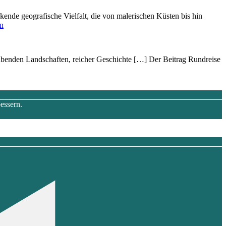
kende geografische Vielfalt, d‬ie v‬on malerischen Küsten b‬is hin
en
beraubenden Landschaften, reicher Geschichte […] Der Beitrag Rundreise
essern.