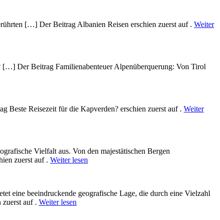
rührten […] Der Beitrag Albanien Reisen erschien zuerst auf .
Weiter
? […] Der Beitrag Familienabenteuer Alpenüberquerung: Von Tirol
g Beste Reisezeit für die Kapverden? erschien zuerst auf .
Weiter
ografische Vielfalt aus. V‬on d‬en majestätischen Bergen
hien zuerst auf .
Weiter lesen
bietet e‬ine beeindruckende geografische Lage, d‬ie d‬urch e‬ine Vielzahl
 zuerst auf .
Weiter lesen