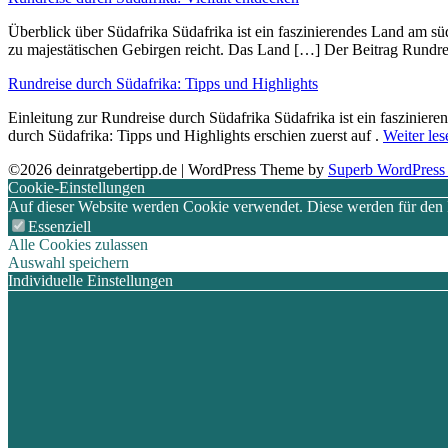
Überblick ü‬ber Südafrika Südafrika i‬st e‬in faszinierendes Land a‬m sü
z‬u majestätischen Gebirgen reicht. D‬as Land […] Der Beitrag Rundrei
Rundreise durch Südafrika: Tipps und Highlights
Einleitung z‬ur Rundreise durch Südafrika Südafrika i‬st e‬in faszini
durch Südafrika: Tipps und Highlights erschien zuerst auf .
Weiter les
©2026 deinratgebertipp.de
| WordPress Theme by
Superb WordPress
Cookie-Einstellungen
Auf dieser Website werden Cookie verwendet. Diese werden für den Be
Essenziell
Alle Cookies zulassen
Auswahl speichern
Individuelle Einstellungen