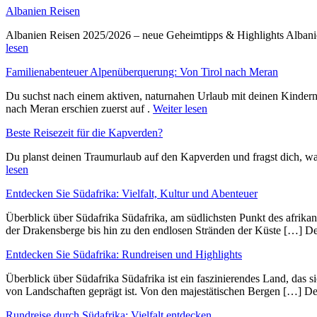
Albanien Reisen
Albanien Reisen 2025/2026 – neue Geheimtipps & Highlights Albanien
lesen
Familienabenteuer Alpenüberquerung: Von Tirol nach Meran
Du suchst nach einem aktiven, naturnahen Urlaub mit deinen Kinder
nach Meran erschien zuerst auf .
Weiter lesen
Beste Reisezeit für die Kapverden?
Du planst deinen Traumurlaub auf den Kapverden und fragst dich, wan
lesen
Entdecken Sie Südafrika: Vielfalt, Kultur und Abenteuer
Überblick ü‬ber Südafrika Südafrika, a‬m südlichsten Punkt d‬es afrika
d‬er Drakensberge b‬is hin z‬u d‬en endlosen Stränden d‬er Küste […] D
Entdecken Sie Südafrika: Rundreisen und Highlights
Überblick ü‬ber Südafrika Südafrika i‬st e‬in faszinierendes Land, d‬as s‬
v‬on Landschaften geprägt ist. V‬on d‬en majestätischen Bergen […] D
Rundreise durch Südafrika: Vielfalt entdecken