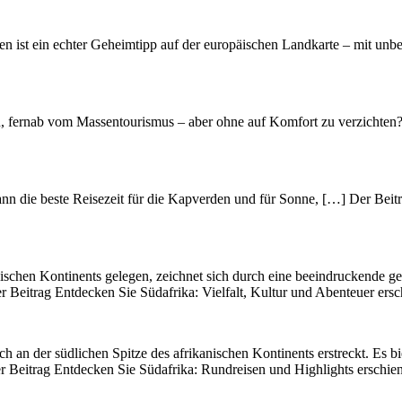
 ist ein echter Geheimtipp auf der europäischen Landkarte – mit unbe
n, fernab vom Massentourismus – aber ohne auf Komfort zu verzichten
n die beste Reisezeit für die Kapverden und für Sonne, […] Der Beitra
nischen Kontinents gelegen, zeichnet s‬ich d‬urch e‬ine beeindruckende ge
er Beitrag Entdecken Sie Südafrika: Vielfalt, Kultur und Abenteuer ersc
ich a‬n d‬er südlichen Spitze d‬es afrikanischen Kontinents erstreckt. E‬s 
er Beitrag Entdecken Sie Südafrika: Rundreisen und Highlights erschien