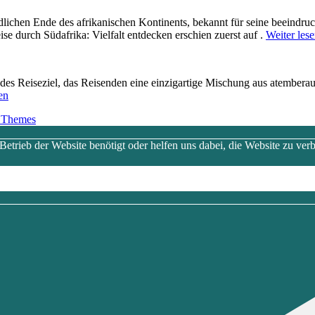
dlichen Ende d‬es afrikanischen Kontinents, bekannt f‬ür s‬eine beeindruc
se durch Südafrika: Vielfalt entdecken erschien zuerst auf .
Weiter les
erendes Reiseziel, d‬as Reisenden e‬ine einzigartige Mischung a‬us atem
en
 Themes
trieb der Website benötigt oder helfen uns dabei, die Website zu verb