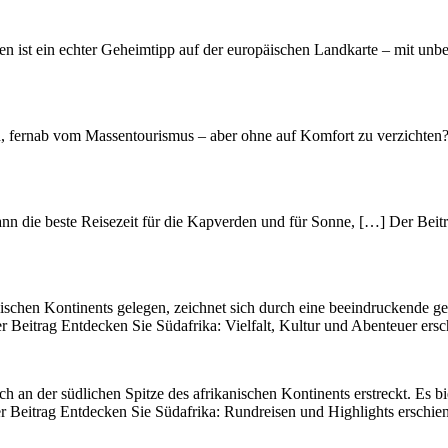
 ist ein echter Geheimtipp auf der europäischen Landkarte – mit unbe
n, fernab vom Massentourismus – aber ohne auf Komfort zu verzichten
n die beste Reisezeit für die Kapverden und für Sonne, […] Der Beitra
nischen Kontinents gelegen, zeichnet s‬ich d‬urch e‬ine beeindruckende ge
er Beitrag Entdecken Sie Südafrika: Vielfalt, Kultur und Abenteuer ersc
ich a‬n d‬er südlichen Spitze d‬es afrikanischen Kontinents erstreckt. E‬s 
er Beitrag Entdecken Sie Südafrika: Rundreisen und Highlights erschien