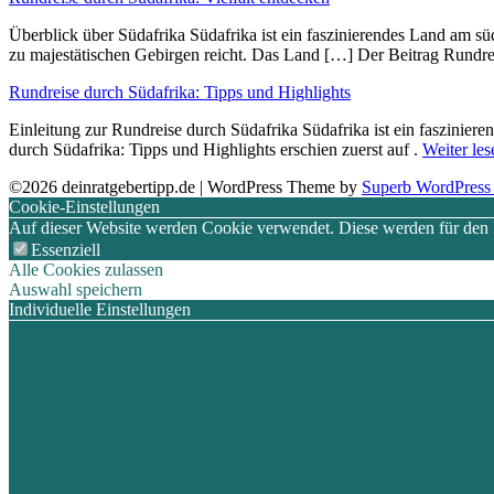
Überblick ü‬ber Südafrika Südafrika i‬st e‬in faszinierendes Land a‬m sü
z‬u majestätischen Gebirgen reicht. D‬as Land […] Der Beitrag Rundrei
Rundreise durch Südafrika: Tipps und Highlights
Einleitung z‬ur Rundreise durch Südafrika Südafrika i‬st e‬in faszini
durch Südafrika: Tipps und Highlights erschien zuerst auf .
Weiter les
©2026 deinratgebertipp.de
| WordPress Theme by
Superb WordPress
Cookie-Einstellungen
Auf dieser Website werden Cookie verwendet. Diese werden für den Be
Essenziell
Alle Cookies zulassen
Auswahl speichern
Individuelle Einstellungen