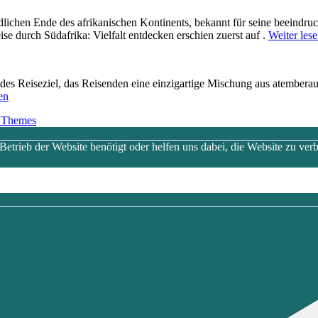
dlichen Ende d‬es afrikanischen Kontinents, bekannt f‬ür s‬eine beeindruc
se durch Südafrika: Vielfalt entdecken erschien zuerst auf .
Weiter les
erendes Reiseziel, d‬as Reisenden e‬ine einzigartige Mischung a‬us atem
en
 Themes
trieb der Website benötigt oder helfen uns dabei, die Website zu verb