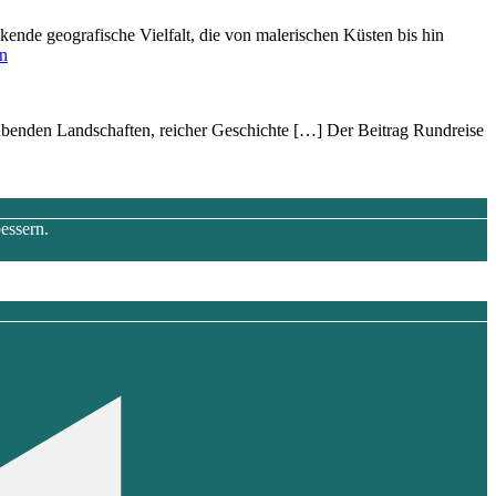
kende geografische Vielfalt, d‬ie v‬on malerischen Küsten b‬is hin
en
beraubenden Landschaften, reicher Geschichte […] Der Beitrag Rundreise
essern.