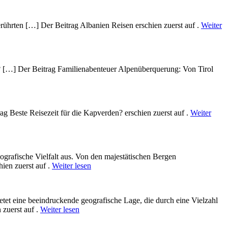
rührten […] Der Beitrag Albanien Reisen erschien zuerst auf .
Weiter
? […] Der Beitrag Familienabenteuer Alpenüberquerung: Von Tirol
g Beste Reisezeit für die Kapverden? erschien zuerst auf .
Weiter
ografische Vielfalt aus. V‬on d‬en majestätischen Bergen
hien zuerst auf .
Weiter lesen
bietet e‬ine beeindruckende geografische Lage, d‬ie d‬urch e‬ine Vielzahl
 zuerst auf .
Weiter lesen