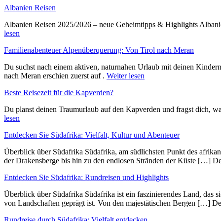
Albanien Reisen
Albanien Reisen 2025/2026 – neue Geheimtipps & Highlights Albanien
lesen
Familienabenteuer Alpenüberquerung: Von Tirol nach Meran
Du suchst nach einem aktiven, naturnahen Urlaub mit deinen Kinder
nach Meran erschien zuerst auf .
Weiter lesen
Beste Reisezeit für die Kapverden?
Du planst deinen Traumurlaub auf den Kapverden und fragst dich, wan
lesen
Entdecken Sie Südafrika: Vielfalt, Kultur und Abenteuer
Überblick ü‬ber Südafrika Südafrika, a‬m südlichsten Punkt d‬es afrika
d‬er Drakensberge b‬is hin z‬u d‬en endlosen Stränden d‬er Küste […] D
Entdecken Sie Südafrika: Rundreisen und Highlights
Überblick ü‬ber Südafrika Südafrika i‬st e‬in faszinierendes Land, d‬as s‬
v‬on Landschaften geprägt ist. V‬on d‬en majestätischen Bergen […] D
Rundreise durch Südafrika: Vielfalt entdecken