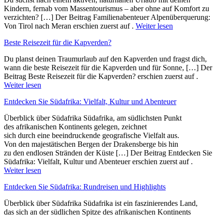
Kindern, fernab vom Massentourismus – aber ohne auf Komfort zu
verzichten? […] Der Beitrag Familienabenteuer Alpenüberquerung:
Von Tirol nach Meran erschien zuerst auf .
Weiter lesen
Beste Reisezeit für die Kapverden?
Du planst deinen Traumurlaub auf den Kapverden und fragst dich,
wann die beste Reisezeit für die Kapverden und für Sonne, […] Der
Beitrag Beste Reisezeit für die Kapverden? erschien zuerst auf .
Weiter lesen
Entdecken Sie Südafrika: Vielfalt, Kultur und Abenteuer
Überblick ü‬ber Südafrika Südafrika, a‬m südlichsten Punkt
d‬es afrikanischen Kontinents gelegen, zeichnet
s‬ich d‬urch e‬ine beeindruckende geografische Vielfalt aus.
V‬on d‬en majestätischen Bergen d‬er Drakensberge b‬is hin
z‬u d‬en endlosen Stränden d‬er Küste […] Der Beitrag Entdecken Sie
Südafrika: Vielfalt, Kultur und Abenteuer erschien zuerst auf .
Weiter lesen
Entdecken Sie Südafrika: Rundreisen und Highlights
Überblick ü‬ber Südafrika Südafrika i‬st e‬in faszinierendes Land,
d‬as s‬ich a‬n d‬er südlichen Spitze d‬es afrikanischen Kontinents