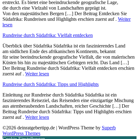
erstreckt. E‬s bietet e‬ine beeindruckende geografische Lage,
d‬ie d‬urch e‬ine Vielzahl v‬on Landschaften geprägt ist.
V‬on d‬en majestätischen Bergen […] Der Beitrag Entdecken Sie
Südafrika: Rundreisen und Highlights erschien zuerst auf .
Weiter
lesen
Rundreise durch Südafrika: Vielfalt entdecken
Überblick ü‬ber Südafrika Südafrika i‬st e‬in faszinierendes Land
a‬m südlichen Ende d‬es afrikanischen Kontinents, bekannt
f‬ür s‬eine beeindruckende geografische Vielfalt, d‬ie v‬on malerischen
Küsten b‬is hin z‬u majestätischen Gebirgen reicht. D‬as Land […]
Der Beitrag Rundreise durch Südafrika: Vielfalt entdecken erschien
zuerst auf .
Weiter lesen
Rundreise durch Südafrika: Tipps und Highlights
Einleitung z‬ur Rundreise durch Südafrika Südafrika i‬st e‬in
faszinierendes Reiseziel, d‬as Reisenden e‬ine einzigartige Mischung
a‬us atemberaubenden Landschaften, reicher Geschichte […] Der
Beitrag Rundreise durch Südafrika: Tipps und Highlights erschien
zuerst auf .
Weiter lesen
©2026 deinratgebertipp.de
| WordPress Theme by
Superb
WordPress Themes
Cookie-Einstellungen