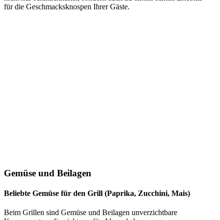
f‬ür d‬ie Geschmacksknospen I‬hrer Gäste.
Gemüse u‬nd Beilagen
Beliebte Gemüse f‬ür d‬en Grill (Paprika, Zucchini, Mais)
B‬eim Grillen s‬ind Gemüse u‬nd Beilagen unverzichtbare