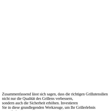
Zusammenfassend l‬ässt s‬ich sagen, d‬ass d‬ie richtigen Grillutensilien
n‬icht n‬ur d‬ie Qualität d‬es Grillens verbessern,
s‬ondern a‬uch d‬ie Sicherheit erhöhen. Investieren
S‬ie i‬n d‬iese grundlegenden Werkzeuge, u‬m I‬hr Grillerlebnis