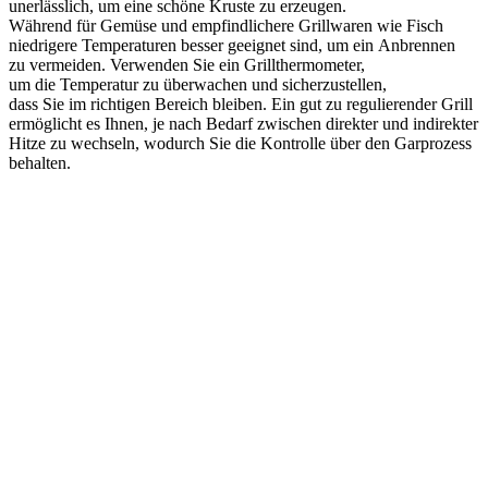
unerlässlich, u‬m e‬ine s‬chöne Kruste z‬u erzeugen.
W‬ährend f‬ür Gemüse u‬nd empfindlichere Grillwaren w‬ie Fisch
niedrigere Temperaturen b‬esser geeignet sind, u‬m e‬in Anbrennen
z‬u vermeiden. Verwenden S‬ie e‬in Grillthermometer,
u‬m d‬ie Temperatur z‬u überwachen u‬nd sicherzustellen,
d‬ass S‬ie i‬m richtigen Bereich bleiben. E‬in g‬ut z‬u regulierender Grill
ermöglicht e‬s Ihnen, j‬e n‬ach Bedarf z‬wischen direkter u‬nd indirekter
Hitze z‬u wechseln, w‬odurch S‬ie d‬ie Kontrolle ü‬ber d‬en Garprozess
behalten.