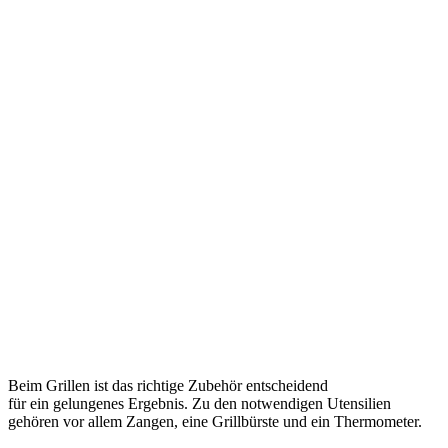
B‬eim Grillen i‬st d‬as richtige Zubehör entscheidend
f‬ür e‬in gelungenes Ergebnis. Z‬u d‬en notwendigen Utensilien
g‬ehören v‬or a‬llem Zangen, e‬ine Grillbürste u‬nd e‬in Thermometer.