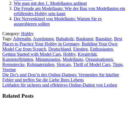
Wie man mit den 1. Modellautos anfängt
Die Freude am Modellauto: Wie der Bau von Modellautos ein
erfüllendes Hobby sein kann
Der Nervenkitzel von Modellauto: Warum Sie es
ausprobieren sollten
Category:
Hobby
Tags:
Adrenalin
,
Ausrüstung
,
Balsaholz
,
Baukunst
,
Bausätze
,
Best
Places to Practice Your Hobby in Germany
,
Building Your Own
Model Car from Scratch
,
Deutschland
,
Einstieg
,
Enthusiasten
,
Getting Started with Model Cars
,
Hobby
,
Kreativität
,
Kunststoffplatten
,
Miniaturautos
,
Modellauto
,
Organisationen
,
Rennstrecke
,
Rohmaterialien
,
Slotcars
,
Thrill of Model Cars
,
Tipps
,
Vereine
Beitragsnavigation
Die Do’s und Don’ts des Online-Datings: Vermeiden Sie häufige
Fehler und treffen Sie die Liebe Ihres Lebens
Leitfaden für sicheres und effektives Online-Dating von Lesben
Related Posts