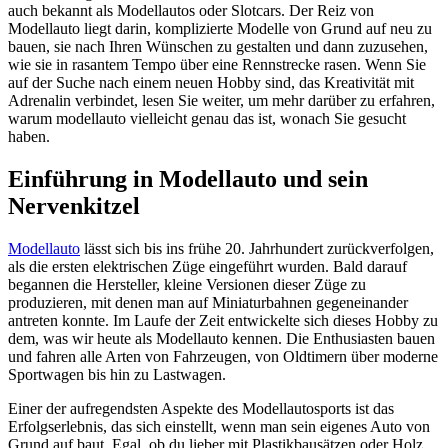
auch bekannt als Modellautos oder Slotcars. Der Reiz von
Modellauto liegt darin, komplizierte Modelle von Grund auf neu zu
bauen, sie nach Ihren Wünschen zu gestalten und dann zuzusehen,
wie sie in rasantem Tempo über eine Rennstrecke rasen. Wenn Sie
auf der Suche nach einem neuen Hobby sind, das Kreativität mit
Adrenalin verbindet, lesen Sie weiter, um mehr darüber zu erfahren,
warum modellauto vielleicht genau das ist, wonach Sie gesucht
haben.
Einführung in Modellauto und sein
Nervenkitzel
Modellauto
lässt sich bis ins frühe 20. Jahrhundert zurückverfolgen,
als die ersten elektrischen Züge eingeführt wurden. Bald darauf
begannen die Hersteller, kleine Versionen dieser Züge zu
produzieren, mit denen man auf Miniaturbahnen gegeneinander
antreten konnte. Im Laufe der Zeit entwickelte sich dieses Hobby zu
dem, was wir heute als Modellauto kennen. Die Enthusiasten bauen
und fahren alle Arten von Fahrzeugen, von Oldtimern über moderne
Sportwagen bis hin zu Lastwagen.
Einer der aufregendsten Aspekte des Modellautosports ist das
Erfolgserlebnis, das sich einstellt, wenn man sein eigenes Auto von
Grund auf baut. Egal, ob du lieber mit Plastikbausätzen oder Holz