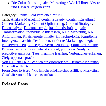
Die Zukunft des digitalen Marketings: Wie KI Ihren Absatz
und Umsatz steigern kann
Category:
Online Geld verdienen mit KI
Tags:
Affiliate-Marketing
,
content strategy
,
Content-Erstellung
,
Content-Marketing
,
Content-Optimierung
,
Content-Strategie
,
Datenanalyse
,
Datenmuster
,
digitale Landschaft
,
digitale
Transformation
,
individuelle Interessen
,
KI in Marketing
,
KI-
Algorithmen
,
KI-generierte Inhalte
,
KI-Technologie
,
Künstliche
Intelligenz
,
maschinelles Lernen
,
moderne Marketingstrategien
,
Nutzerverhalten
,
online geld verdienen mit ki
,
Online-Marketing
,
Personalisierung
,
personalized content
,
prädiktive Analytik
,
predictive analytics
,
Tags: machine learning
,
Verbraucherverhalten
,
Zielgruppenansprache
Beitragsnavigation
Von Null auf Held: Wie ich ein erfolgreiches Affiliate-Marketing-
Geschäft aufbaute
From Zero to Hero: Wie ich ein erfolgreiches Affiliate-Marketing-
Geschäft von zu Hause aus aufbaute
Related Posts