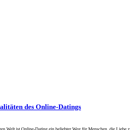
litäten des Online-Datings
gen Welt ist Online-Dating ein beliebter Weg für Menschen, die Lieb