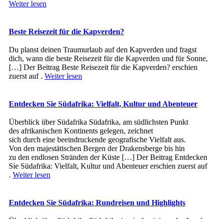
Weiter lesen
Beste Reisezeit für die Kapverden?
Du planst deinen Traumurlaub auf den Kapverden und fragst
dich, wann die beste Reisezeit für die Kapverden und für Sonne,
[…] Der Beitrag Beste Reisezeit für die Kapverden? erschien
zuerst auf .
Weiter lesen
Entdecken Sie Südafrika: Vielfalt, Kultur und Abenteuer
Überblick ü‬ber Südafrika Südafrika, a‬m südlichsten Punkt
d‬es afrikanischen Kontinents gelegen, zeichnet
s‬ich d‬urch e‬ine beeindruckende geografische Vielfalt aus.
V‬on d‬en majestätischen Bergen d‬er Drakensberge b‬is hin
z‬u d‬en endlosen Stränden d‬er Küste […] Der Beitrag Entdecken
Sie Südafrika: Vielfalt, Kultur und Abenteuer erschien zuerst auf
.
Weiter lesen
Entdecken Sie Südafrika: Rundreisen und Highlights