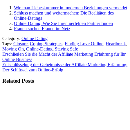
Wie man Liebeskummer in modernen Beziehungen vermeidet
Schluss machen und weitermachen: Die Realitäten des
Online-Datings
Online-Dating: Wie Sie Ihren perfekten Partner finden
Frauen suchen Frauen im Netz
Category:
Online Dating
Tags:
Closure
,
Coping Strategies
,
Finding Love Online
,
Heartbreak
,
Moving On
,
Online-Dating
,
Staying Safe
Beitragsnavigation
Erschließen Sie die Macht der Affiliate Marketing Erfahrung für Ihr
Online Business
Entschlüsselung der Geheimnisse der Affiliate Marketing Erfahrung:
Der Schlüssel zum Online-Erfolg
Related Posts