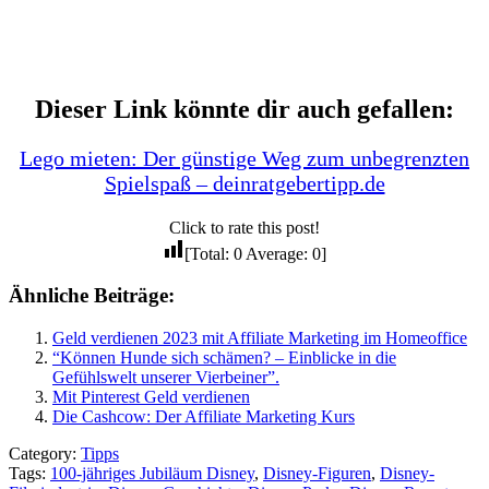
Dieser Link könnte dir auch gefallen:
Lego mieten: Der günstige Weg zum unbegrenzten
Spielspaß – deinratgebertipp.de
Click to rate this post!
[Total:
0
Average:
0
]
Ähnliche Beiträge:
Geld verdienen 2023 mit Affiliate Marketing im Homeoffice
“Können Hunde sich schämen? – Einblicke in die
Gefühlswelt unserer Vierbeiner”.
Mit Pinterest Geld verdienen
Die Cashcow: Der Affiliate Marketing Kurs
Category:
Tipps
Tags:
100-jähriges Jubiläum Disney
,
Disney-Figuren
,
Disney-