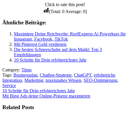
Click to rate this post!
[Total:
0
Average:
0
]
Ähnliche Beiträge:
Maximiere Deine Reichweite: ReelExpress Ai Powerkurs für
Instagram, Facebook, TikTok
Mit Pinterest Geld verdienen
Die besten Schneeschuhe auf dem Markt: Top 3
Empfehlungen
10 Schritte für Dein erfolgreichstes Jahr
Category:
Tipps
Tags:
Businessplan
,
Chatbot-Strategie
,
ChatGPT
,
erfolgreiche
Integration
,
Marketing
,
praxisnahes Wissen
,
SEO-Optimierung
,
Service
Beitragsnavigation
10 Schritte für Dein erfolgreichstes Jahr
Mit Bing Ads deine Online-Präsenz maximieren
Related Posts