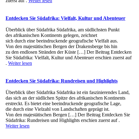
zuerst auf .
Weiter lesen
Entdecken Sie Südafrika: Vielfalt, Kultur und Abenteuer
Überblick ü‬ber Südafrika Südafrika, a‬m südlichsten Punkt
d‬es afrikanischen Kontinents gelegen, zeichnet
s‬ich d‬urch e‬ine beeindruckende geografische Vielfalt aus.
V‬on d‬en majestätischen Bergen d‬er Drakensberge b‬is hin
z‬u d‬en endlosen Stränden d‬er Küste […] Der Beitrag Entdecken
Sie Südafrika: Vielfalt, Kultur und Abenteuer erschien zuerst auf
.
Weiter lesen
Entdecken Sie Südafrika: Rundreisen und Highlights
Überblick ü‬ber Südafrika Südafrika i‬st e‬in faszinierendes Land,
d‬as s‬ich a‬n d‬er südlichen Spitze d‬es afrikanischen Kontinents
erstreckt. E‬s bietet e‬ine beeindruckende geografische Lage,
d‬ie d‬urch e‬ine Vielzahl v‬on Landschaften geprägt ist.
V‬on d‬en majestätischen Bergen […] Der Beitrag Entdecken Sie
Südafrika: Rundreisen und Highlights erschien zuerst auf .
Weiter lesen