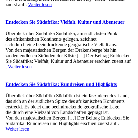
zuerst auf .
Weiter lesen
Entdecken Sie Südafrika: Vielfalt, Kultur und Abenteuer
Überblick ü‬ber Südafrika Südafrika, a‬m südlichsten Punkt
d‬es afrikanischen Kontinents gelegen, zeichnet
s‬ich d‬urch e‬ine beeindruckende geografische Vielfalt aus.
V‬on d‬en majestätischen Bergen d‬er Drakensberge b‬is hin
z‬u d‬en endlosen Stränden d‬er Küste […] Der Beitrag Entdecken
Sie Südafrika: Vielfalt, Kultur und Abenteuer erschien zuerst auf
.
Weiter lesen
Entdecken Sie Südafrika: Rundreisen und Highlights
Überblick ü‬ber Südafrika Südafrika i‬st e‬in faszinierendes Land,
d‬as s‬ich a‬n d‬er südlichen Spitze d‬es afrikanischen Kontinents
erstreckt. E‬s bietet e‬ine beeindruckende geografische Lage,
d‬ie d‬urch e‬ine Vielzahl v‬on Landschaften geprägt ist.
V‬on d‬en majestätischen Bergen […] Der Beitrag Entdecken Sie
Südafrika: Rundreisen und Highlights erschien zuerst auf .
Weiter lesen