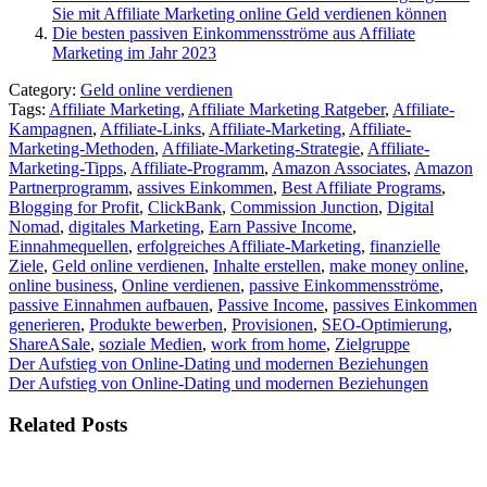
Sie mit Affiliate Marketing online Geld verdienen können
Die besten passiven Einkommensströme aus Affiliate
Marketing im Jahr 2023
Category:
Geld online verdienen
Tags:
Affiliate Marketing
,
Affiliate Marketing Ratgeber
,
Affiliate-
Kampagnen
,
Affiliate-Links
,
Affiliate-Marketing
,
Affiliate-
Marketing-Methoden
,
Affiliate-Marketing-Strategie
,
Affiliate-
Marketing-Tipps
,
Affiliate-Programm
,
Amazon Associates
,
Amazon
Partnerprogramm
,
assives Einkommen
,
Best Affiliate Programs
,
Blogging for Profit
,
ClickBank
,
Commission Junction
,
Digital
Nomad
,
digitales Marketing
,
Earn Passive Income
,
Einnahmequellen
,
erfolgreiches Affiliate-Marketing
,
finanzielle
Ziele
,
Geld online verdienen
,
Inhalte erstellen
,
make money online
,
online business
,
Online verdienen
,
passive Einkommensströme
,
passive Einnahmen aufbauen
,
Passive Income
,
passives Einkommen
generieren
,
Produkte bewerben
,
Provisionen
,
SEO-Optimierung
,
ShareASale
,
soziale Medien
,
work from home
,
Zielgruppe
Beitragsnavigation
Der Aufstieg von Online-Dating und modernen Beziehungen
Der Aufstieg von Online-Dating und modernen Beziehungen
Related Posts