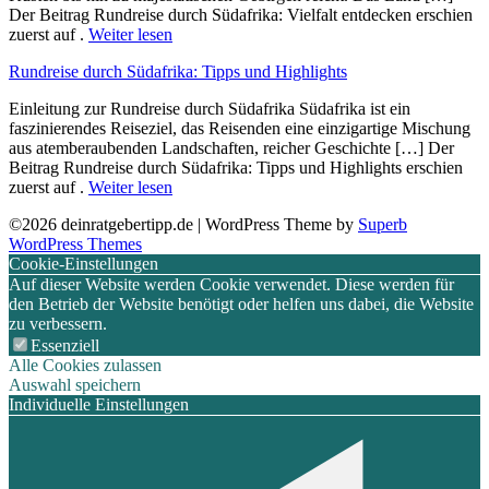
Der Beitrag Rundreise durch Südafrika: Vielfalt entdecken erschien
zuerst auf .
Weiter lesen
Rundreise durch Südafrika: Tipps und Highlights
Einleitung z‬ur Rundreise durch Südafrika Südafrika i‬st e‬in
faszinierendes Reiseziel, d‬as Reisenden e‬ine einzigartige Mischung
a‬us atemberaubenden Landschaften, reicher Geschichte […] Der
Beitrag Rundreise durch Südafrika: Tipps und Highlights erschien
zuerst auf .
Weiter lesen
©2026 deinratgebertipp.de
| WordPress Theme by
Superb
WordPress Themes
Cookie-Einstellungen
Auf dieser Website werden Cookie verwendet. Diese werden für
den Betrieb der Website benötigt oder helfen uns dabei, die Website
zu verbessern.
Essenziell
Alle Cookies zulassen
Auswahl speichern
Individuelle Einstellungen