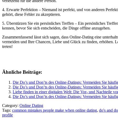
verletzend für die andere Person.
4. Erwarte Perfektion – Niemand ist perfekt, und von anderen Perfekt
gehört, diese Fehler zu akzeptieren.
5. Überstürzen Sie ein persönliches Treffen – Ein persönliches Treffe
kennen, bevor Sie sich entscheiden, die Dinge offline anzugehen.
Zusammenfassend lässt sich sagen, dass Online-Dating eine unterhalt
vermeiden und Ihre Chancen, Liebe und Glück zu finden, erhöhen. Legen
treten!
Ähnliche Beiträge:
Die Do’s und Don’ts des Online-Datings: Vermeiden Sie häufig
Die Do’s und Don’ts des Online-Datings: Vermeiden Sie häufige
Liebe finden in einer digitalen Welt: Die Vor- und Nachteile v
Die Do’s und Don’ts des Online-Datings: Vermeiden Sie häufige
Category:
Online Dating
Tags:
common mistakes people make when online dating
,
do's and do
profile