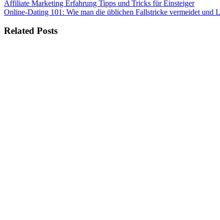
Beitragsnavigation
Affiliate Marketing Erfahrung Tipps und Tricks für Einsteiger
Online-Dating 101: Wie man die üblichen Fallstricke vermeidet und Lie
Related Posts