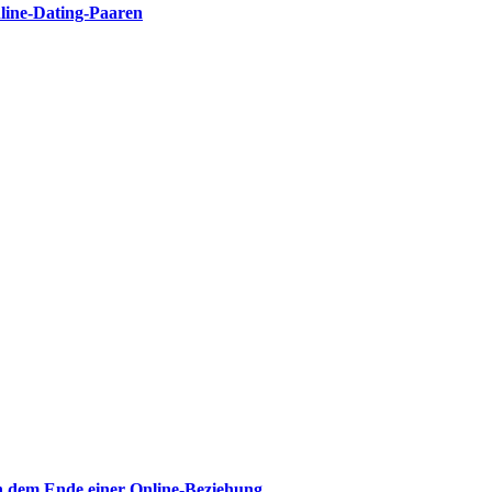
nline-Dating-Paaren
h dem Ende einer Online-Beziehung