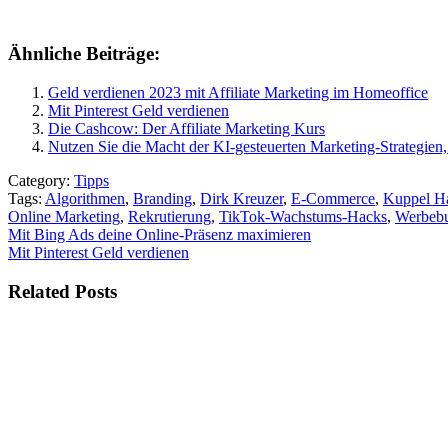
Ähnliche Beiträge:
Geld verdienen 2023 mit Affiliate Marketing im Homeoffice
Mit Pinterest Geld verdienen
Die Cashcow: Der Affiliate Marketing Kurs
Nutzen Sie die Macht der KI-gesteuerten Marketing-Strategien
Category:
Tipps
Tags:
Algorithmen
,
Branding
,
Dirk Kreuzer
,
E-Commerce
,
Kuppel H
Online Marketing
,
Rekrutierung
,
TikTok-Wachstums-Hacks
,
Werbeb
Beitragsnavigation
Mit Bing Ads deine Online-Präsenz maximieren
Mit Pinterest Geld verdienen
Related Posts