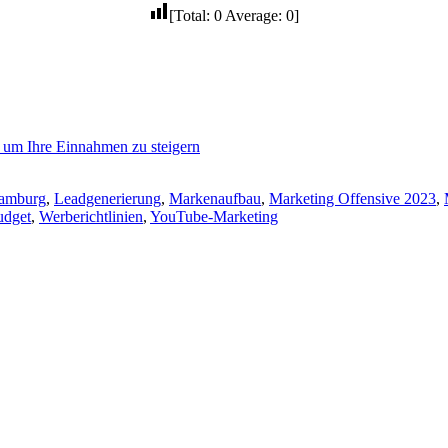
[Total:
0
Average:
0
]
, um Ihre Einnahmen zu steigern
amburg
,
Leadgenerierung
,
Markenaufbau
,
Marketing Offensive 2023
,
udget
,
Werberichtlinien
,
YouTube-Marketing