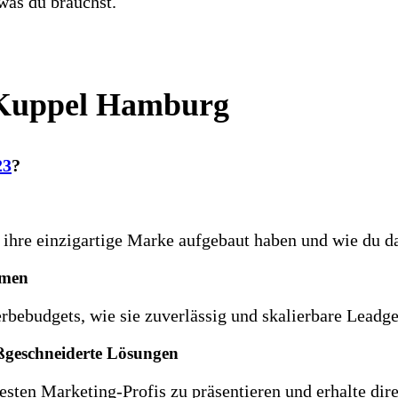
was du brauchst.
– Kuppel Hamburg
23
?
e ihre einzigartige Marke aufgebaut haben und wie du d
hmen
ebudgets, wie sie zuverlässig und skalierbare Leadge
ßgeschneiderte Lösungen
sten Marketing-Profis zu präsentieren und erhalte dir