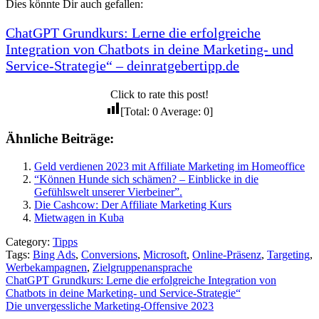
Dies könnte Dir auch gefallen:
ChatGPT Grundkurs: Lerne die erfolgreiche
Integration von Chatbots in deine Marketing- und
Service-Strategie“ – deinratgebertipp.de
Click to rate this post!
[Total:
0
Average:
0
]
Ähnliche Beiträge:
Geld verdienen 2023 mit Affiliate Marketing im Homeoffice
“Können Hunde sich schämen? – Einblicke in die
Gefühlswelt unserer Vierbeiner”.
Die Cashcow: Der Affiliate Marketing Kurs
Mietwagen in Kuba
Category:
Tipps
Tags:
Bing Ads
,
Conversions
,
Microsoft
,
Online-Präsenz
,
Targeting
,
Werbekampagnen
,
Zielgruppenansprache
Beitragsnavigation
ChatGPT Grundkurs: Lerne die erfolgreiche Integration von
Chatbots in deine Marketing- und Service-Strategie“
Die unvergessliche Marketing-Offensive 2023