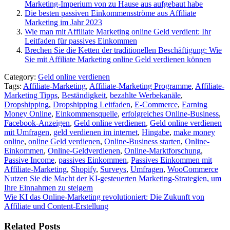
Marketing-Imperium von zu Hause aus aufgebaut habe
Die besten passiven Einkommensströme aus Affiliate
Marketing im Jahr 2023
Wie man mit Affiliate Marketing online Geld verdient: Ihr
Leitfaden für passives Einkommen
Brechen Sie die Ketten der traditionellen Beschäftigung: Wie
Sie mit Affiliate Marketing online Geld verdienen können
Category:
Geld online verdienen
Tags:
Affiliate-Marketing
,
Affiliate-Marketing Programme
,
Affiliate-
Marketing Tipps
,
Beständigkeit
,
bezahlte Werbekanäle
,
Dropshipping
,
Dropshipping Leitfaden
,
E-Commerce
,
Earning
Money Online
,
Einkommensquelle
,
erfolgreiches Online-Business
,
Facebook-Anzeigen
,
Geld online verdienen
,
Geld online verdienen
mit Umfragen
,
geld verdienen im internet
,
Hingabe
,
make money
online
,
online Geld verdienen
,
Online-Business starten
,
Online-
Einkommen
,
Online-Geldverdienen
,
Online-Marktforschung
,
Passive Income
,
passives Einkommen
,
Passives Einkommen mit
Affiliate-Marketing
,
Shopify
,
Surveys
,
Umfragen
,
WooCommerce
Beitragsnavigation
Nutzen Sie die Macht der KI-gesteuerten Marketing-Strategien, um
Ihre Einnahmen zu steigern
Wie KI das Online-Marketing revolutioniert: Die Zukunft von
Affiliate und Content-Erstellung
Related Posts