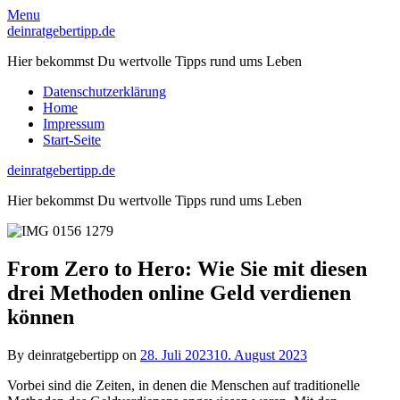
Skip
Menu
to
deinratgebertipp.de
content
Hier bekommst Du wertvolle Tipps rund ums Leben
Datenschutzerklärung
Home
Impressum
Start-Seite
deinratgebertipp.de
Hier bekommst Du wertvolle Tipps rund ums Leben
From Zero to Hero: Wie Sie mit diesen
drei Methoden online Geld verdienen
können
By deinratgebertipp on
28. Juli 2023
10. August 2023
Vorbei sind die Zeiten, in denen die Menschen auf traditionelle