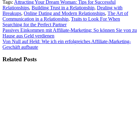
Tags:
Attracting Your Dream Woman: Tips for Successful
Relationships
,
Building Trust in a Relationship
,
Dealing with
Breakups
,
Online Dating and Modern Relationships
,
The Art of
Communication in a Relationship
,
Traits to Look For When
Searching for the Perfect Partner
Beitragsnavigation
Passives Einkommen mit Affiliate-Marketing: So können Sie von zu
Hause aus Geld verdienen
Von Null auf Held: Wie ich ein erfolgreiches Affiliate-Marketing-
Geschäft aufbaute
Related Posts