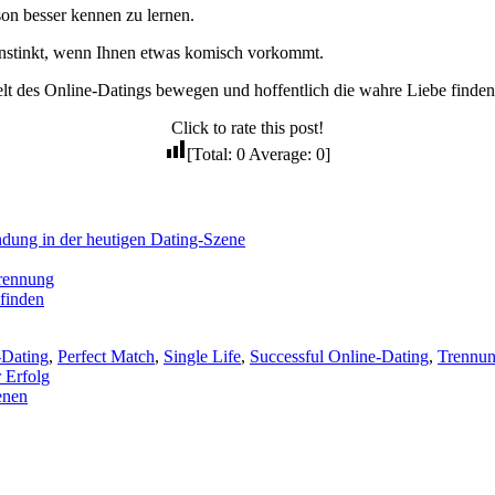
son besser kennen zu lernen.
n Instinkt, wenn Ihnen etwas komisch vorkommt.
elt des Online-Datings bewegen und hoffentlich die wahre Liebe finden
Click to rate this post!
[Total:
0
Average:
0
]
ndung in der heutigen Dating-Szene
Trennung
 finden
-Dating
,
Perfect Match
,
Single Life
,
Successful Online-Dating
,
Trennu
r Erfolg
enen