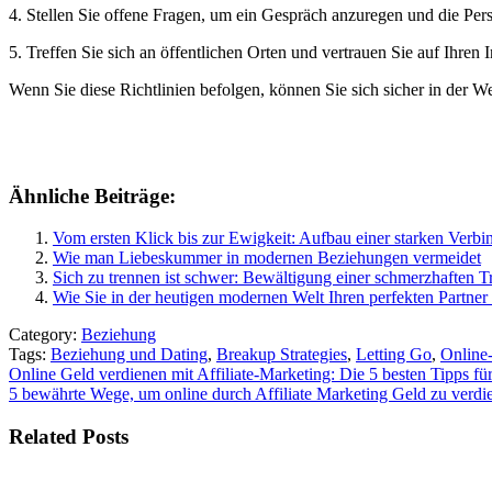
4. Stellen Sie offene Fragen, um ein Gespräch anzuregen und die Per
5. Treffen Sie sich an öffentlichen Orten und vertrauen Sie auf Ihre
Wenn Sie diese Richtlinien befolgen, können Sie sich sicher in der W
Ähnliche Beiträge:
Vom ersten Klick bis zur Ewigkeit: Aufbau einer starken Verbi
Wie man Liebeskummer in modernen Beziehungen vermeidet
Sich zu trennen ist schwer: Bewältigung einer schmerzhaften 
Wie Sie in der heutigen modernen Welt Ihren perfekten Partner
Category:
Beziehung
Tags:
Beziehung und Dating
,
Breakup Strategies
,
Letting Go
,
Online
Beitragsnavigation
Online Geld verdienen mit Affiliate-Marketing: Die 5 besten Tipps fü
5 bewährte Wege, um online durch Affiliate Marketing Geld zu verdi
Related Posts