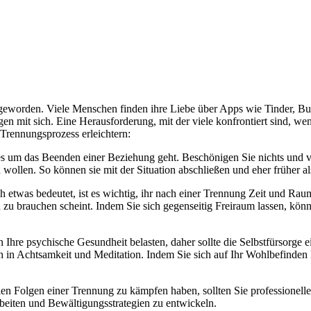
ter geworden. Viele Menschen finden ihre Liebe über Apps wie Tinder
n mit sich. Eine Herausforderung, mit der viele konfrontiert sind, wen
 Trennungsprozess erleichtern:
enn es um das Beenden einer Beziehung geht. Beschönigen Sie nichts und
wollen. So können sie mit der Situation abschließen und eher früher al
etwas bedeutet, ist es wichtig, ihr nach einer Trennung Zeit und Rau
 zu brauchen scheint. Indem Sie sich gegenseitig Freiraum lassen, kön
 Ihre psychische Gesundheit belasten, daher sollte die Selbstfürsorge ei
h in Achtsamkeit und Meditation. Indem Sie sich auf Ihr Wohlbefinden 
len Folgen einer Trennung zu kämpfen haben, sollten Sie professionell
rbeiten und Bewältigungsstrategien zu entwickeln.