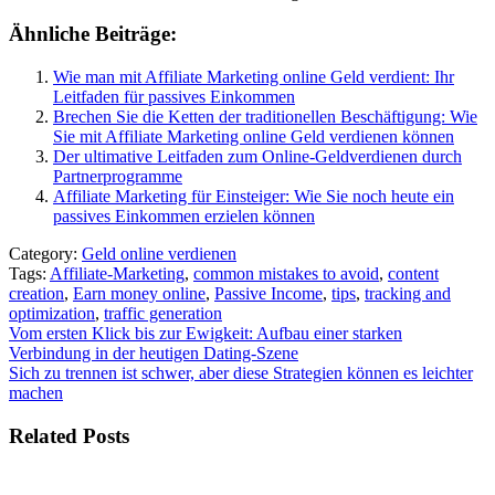
Ähnliche Beiträge:
Wie man mit Affiliate Marketing online Geld verdient: Ihr
Leitfaden für passives Einkommen
Brechen Sie die Ketten der traditionellen Beschäftigung: Wie
Sie mit Affiliate Marketing online Geld verdienen können
Der ultimative Leitfaden zum Online-Geldverdienen durch
Partnerprogramme
Affiliate Marketing für Einsteiger: Wie Sie noch heute ein
passives Einkommen erzielen können
Category:
Geld online verdienen
Tags:
Affiliate-Marketing
,
common mistakes to avoid
,
content
creation
,
Earn money online
,
Passive Income
,
tips
,
tracking and
optimization
,
traffic generation
Beitragsnavigation
Vom ersten Klick bis zur Ewigkeit: Aufbau einer starken
Verbindung in der heutigen Dating-Szene
Sich zu trennen ist schwer, aber diese Strategien können es leichter
machen
Related Posts