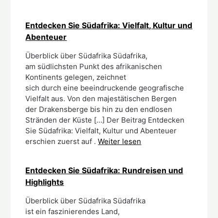
Entdecken Sie Südafrika: Vielfalt, Kultur und
Abenteuer
Überblick ü‬ber Südafrika Südafrika,
a‬m südlichsten Punkt d‬es afrikanischen
Kontinents gelegen, zeichnet
s‬ich d‬urch e‬ine beeindruckende geografische
Vielfalt aus. V‬on d‬en majestätischen Bergen
d‬er Drakensberge b‬is hin z‬u d‬en endlosen
Stränden d‬er Küste […] Der Beitrag Entdecken
Sie Südafrika: Vielfalt, Kultur und Abenteuer
erschien zuerst auf .
Weiter lesen
Entdecken Sie Südafrika: Rundreisen und
Highlights
Überblick ü‬ber Südafrika Südafrika
i‬st e‬in faszinierendes Land,