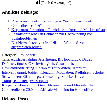
[Total:
0
Average:
0
]
Ähnliche Beiträge:
„Stress und mentale Belastungen: Wie du deine mentale
Gesundheit schützt“
Körpertransformation – Gewichtszunahme und Muskelaufbau
Schlafstörungen: Ein Leitfaden zur Überwindung von
Schlafproblemen
Der Nervenkitzel von Modellauto: Warum Sie es
ausprobieren sollten
Category:
Gesundheit
Tags:
Ausdauertraining
,
Ausrüstung
,
Bluthochdruck
,
Dauer
,
Diabetes
,
fitness
,
Geschwindigkeit
,
Gesundheit
,
Gewichtsreduzierung
,
Herz-Kreislauf-System
,
Intensität
,
Intervalltraining
,
Joggen
,
Kleidung
,
Motivation
,
Radfahren
,
Schuhe
,
Schwimmen
,
Stimmungsverbesserung
,
Strecke
,
Tanzen
,
Trainigseinheiten
,
Wassersport
Beitragsnavigation
Körpertransformation – Gewichtszunahme und Muskelaufbau
Geld verdienen 2023 mit Affiliate Marketing im Homeoffice
Related Posts