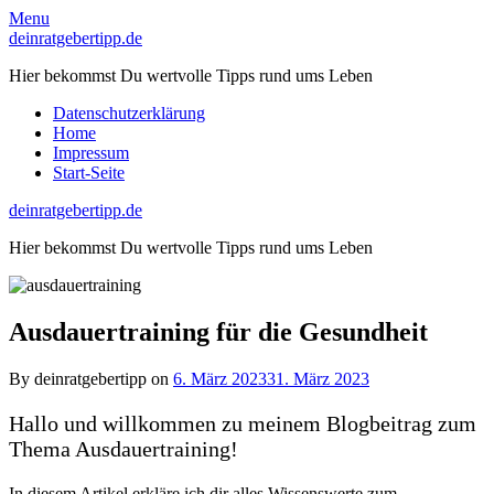
Skip
Menu
to
deinratgebertipp.de
content
Hier bekommst Du wertvolle Tipps rund ums Leben
Datenschutzerklärung
Home
Impressum
Start-Seite
deinratgebertipp.de
Hier bekommst Du wertvolle Tipps rund ums Leben
Ausdauertraining für die Gesundheit
By deinratgebertipp on
6. März 2023
31. März 2023
Hallo und willkommen zu meinem Blogbeitrag zum
Thema Ausdauertraining!
In diesem Artikel erkläre ich dir alles Wissenswerte zum