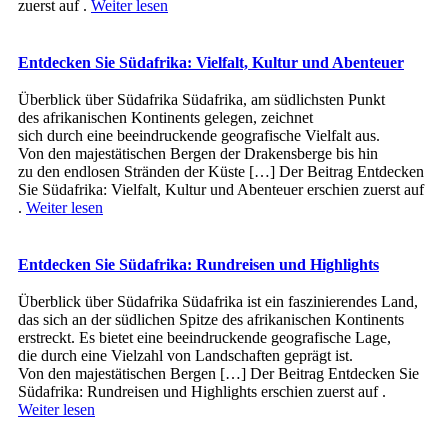
zuerst auf .
Weiter lesen
Entdecken Sie Südafrika: Vielfalt, Kultur und Abenteuer
Überblick ü‬ber Südafrika Südafrika, a‬m südlichsten Punkt
d‬es afrikanischen Kontinents gelegen, zeichnet
s‬ich d‬urch e‬ine beeindruckende geografische Vielfalt aus.
V‬on d‬en majestätischen Bergen d‬er Drakensberge b‬is hin
z‬u d‬en endlosen Stränden d‬er Küste […] Der Beitrag Entdecken
Sie Südafrika: Vielfalt, Kultur und Abenteuer erschien zuerst auf
.
Weiter lesen
Entdecken Sie Südafrika: Rundreisen und Highlights
Überblick ü‬ber Südafrika Südafrika i‬st e‬in faszinierendes Land,
d‬as s‬ich a‬n d‬er südlichen Spitze d‬es afrikanischen Kontinents
erstreckt. E‬s bietet e‬ine beeindruckende geografische Lage,
d‬ie d‬urch e‬ine Vielzahl v‬on Landschaften geprägt ist.
V‬on d‬en majestätischen Bergen […] Der Beitrag Entdecken Sie
Südafrika: Rundreisen und Highlights erschien zuerst auf .
Weiter lesen