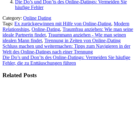
Die Do’s und Don’ts des Online-Datings: Vermeiden Sie
häufige Fehler
Category:
Online Dating
Tags:
Ex zurückgewinnen mit Hilfe von Online-Dating
,
Modern
Relationships
,
Online-Dating
,
Traumfrau anziehen: Wie man seine
ideale Partnerin findet
,
Traummann anziehen - Wie man seinen
idealen Mann findet
,
Trennung in Zeiten von Online-Dating
Beitragsnavigation
Schluss machen und weitermachen: Tipps zum Navigieren in der
Welt des Online-Datings nach einer Trennung
Die Do’s und Don’ts des Online-Datings: Vermeiden Sie häufige
Fehler, die zu Enttäuschungen führen
Related Posts