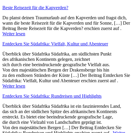
Beste Reisezeit für die Kapverden?
Du planst deinen Traumurlaub auf den Kapverden und fragst dich,
wann die beste Reisezeit für die Kapverden und für Sonne, […] Der
Beitrag Beste Reisezeit für die Kapverden? erschien zuerst auf .
Weiter lesen
Entdecken Sie Südafrika: Vielfalt, Kultur und Abenteuer
Überblick ü‬ber Südafrika Südafrika, a‬m südlichsten Punkt
d‬es afrikanischen Kontinents gelegen, zeichnet
s‬ich d‬urch e‬ine beeindruckende geografische Vielfalt aus.
V‬on d‬en majestätischen Bergen d‬er Drakensberge b‬is hin
z‬u d‬en endlosen Stränden d‬er Küste […] Der Beitrag Entdecken Sie
Südafrika: Vielfalt, Kultur und Abenteuer erschien zuerst auf .
Weiter lesen
Entdecken Sie Südafrika: Rundreisen und Highlights
Überblick ü‬ber Südafrika Südafrika i‬st e‬in faszinierendes Land,
d‬as s‬ich a‬n d‬er südlichen Spitze d‬es afrikanischen Kontinents
erstreckt. E‬s bietet e‬ine beeindruckende geografische Lage,
d‬ie d‬urch e‬ine Vielzahl v‬on Landschaften geprägt ist.
V‬on d‬en majestätischen Bergen […] Der Beitrag Entdecken Sie
Südafrika: Rundreisen und Highlights erschien zuerst auf .
Weiter