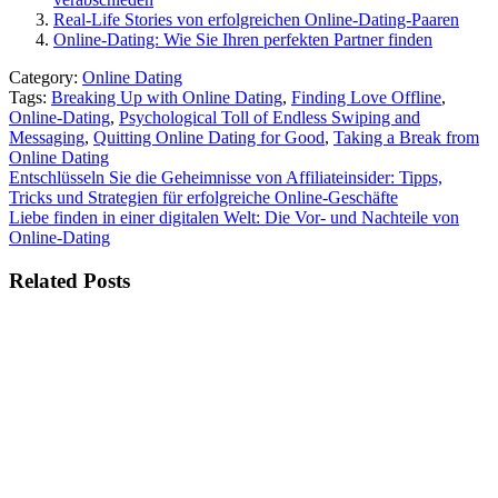
Real-Life Stories von erfolgreichen Online-Dating-Paaren
Online-Dating: Wie Sie Ihren perfekten Partner finden
Category:
Online Dating
Tags:
Breaking Up with Online Dating
,
Finding Love Offline
,
Online-Dating
,
Psychological Toll of Endless Swiping and
Messaging
,
Quitting Online Dating for Good
,
Taking a Break from
Online Dating
Beitragsnavigation
Entschlüsseln Sie die Geheimnisse von Affiliateinsider: Tipps,
Tricks und Strategien für erfolgreiche Online-Geschäfte
Liebe finden in einer digitalen Welt: Die Vor- und Nachteile von
Online-Dating
Related Posts