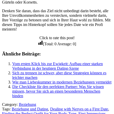
Gürteln oder Korsetts.
Denken Sie daran, dass das Ziel nicht unbedingt darin besteht, alle
Ihre Unvollkommenheiten zu verstecken, sondern vielmehr darin,
Ihre Vorzüge zu betonen und sich in Ihrer Haut wohl zu fühlen. Mit
diesen Tipps im Hinterkopf sollten Sie jedes Date wie ein Profi
meistern!
Click to rate this post!
[Total:
0
Average:
0
]
Ähnliche Beiträge:
Vom ersten Klick bis zur Ewigkeit: Aufbau einer starken
Verbindung in der heutigen Dating-Szene
Sich zu trennen ist schwer, aber diese Strategien können es
leichter machen
Wie man Liebeskummer in modernen Beziehungen vermeidet
Die Checkliste für den perfekten Partner: Was Sie wissen
müssen, bevor Sie sich an einen besonderen Menschen
binden
Category:
Beziehung
Tags:
Beziehung und Dating
,
Dealing with Nerves on a First Date
,
Finding the Perfect Outfit for Your Body Type
,
First Impressions
,