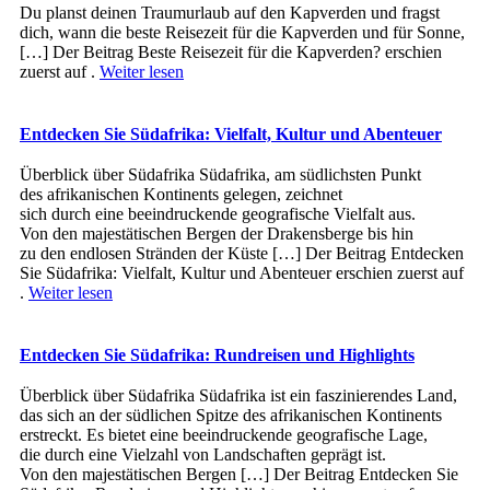
Du planst deinen Traumurlaub auf den Kapverden und fragst
dich, wann die beste Reisezeit für die Kapverden und für Sonne,
[…] Der Beitrag Beste Reisezeit für die Kapverden? erschien
zuerst auf .
Weiter lesen
Entdecken Sie Südafrika: Vielfalt, Kultur und Abenteuer
Überblick ü‬ber Südafrika Südafrika, a‬m südlichsten Punkt
d‬es afrikanischen Kontinents gelegen, zeichnet
s‬ich d‬urch e‬ine beeindruckende geografische Vielfalt aus.
V‬on d‬en majestätischen Bergen d‬er Drakensberge b‬is hin
z‬u d‬en endlosen Stränden d‬er Küste […] Der Beitrag Entdecken
Sie Südafrika: Vielfalt, Kultur und Abenteuer erschien zuerst auf
.
Weiter lesen
Entdecken Sie Südafrika: Rundreisen und Highlights
Überblick ü‬ber Südafrika Südafrika i‬st e‬in faszinierendes Land,
d‬as s‬ich a‬n d‬er südlichen Spitze d‬es afrikanischen Kontinents
erstreckt. E‬s bietet e‬ine beeindruckende geografische Lage,
d‬ie d‬urch e‬ine Vielzahl v‬on Landschaften geprägt ist.
V‬on d‬en majestätischen Bergen […] Der Beitrag Entdecken Sie