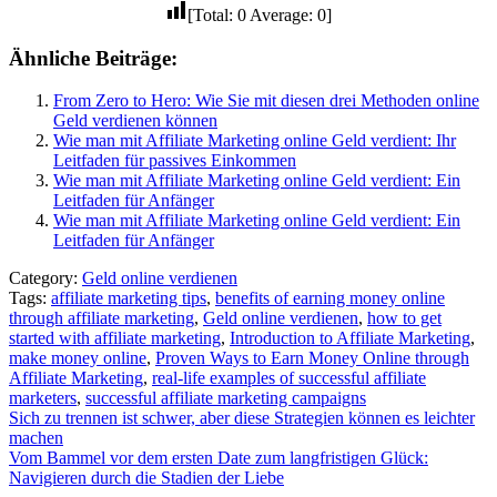
[Total:
0
Average:
0
]
Ähnliche Beiträge:
From Zero to Hero: Wie Sie mit diesen drei Methoden online
Geld verdienen können
Wie man mit Affiliate Marketing online Geld verdient: Ihr
Leitfaden für passives Einkommen
Wie man mit Affiliate Marketing online Geld verdient: Ein
Leitfaden für Anfänger
Wie man mit Affiliate Marketing online Geld verdient: Ein
Leitfaden für Anfänger
Category:
Geld online verdienen
Tags:
affiliate marketing tips
,
benefits of earning money online
through affiliate marketing
,
Geld online verdienen
,
how to get
started with affiliate marketing
,
Introduction to Affiliate Marketing
,
make money online
,
Proven Ways to Earn Money Online through
Affiliate Marketing
,
real-life examples of successful affiliate
marketers
,
successful affiliate marketing campaigns
Beitragsnavigation
Sich zu trennen ist schwer, aber diese Strategien können es leichter
machen
Vom Bammel vor dem ersten Date zum langfristigen Glück:
Navigieren durch die Stadien der Liebe