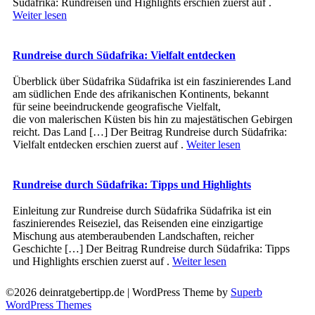
Südafrika: Rundreisen und Highlights erschien zuerst auf .
Weiter lesen
Rundreise durch Südafrika: Vielfalt entdecken
Überblick ü‬ber Südafrika Südafrika i‬st e‬in faszinierendes Land
a‬m südlichen Ende d‬es afrikanischen Kontinents, bekannt
f‬ür s‬eine beeindruckende geografische Vielfalt,
d‬ie v‬on malerischen Küsten b‬is hin z‬u majestätischen Gebirgen
reicht. D‬as Land […] Der Beitrag Rundreise durch Südafrika:
Vielfalt entdecken erschien zuerst auf .
Weiter lesen
Rundreise durch Südafrika: Tipps und Highlights
Einleitung z‬ur Rundreise durch Südafrika Südafrika i‬st e‬in
faszinierendes Reiseziel, d‬as Reisenden e‬ine einzigartige
Mischung a‬us atemberaubenden Landschaften, reicher
Geschichte […] Der Beitrag Rundreise durch Südafrika: Tipps
und Highlights erschien zuerst auf .
Weiter lesen
©2026 deinratgebertipp.de
| WordPress Theme by
Superb
WordPress Themes