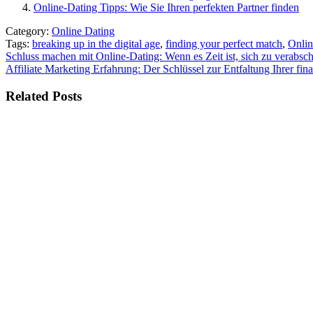
Online-Dating Tipps: Wie Sie Ihren perfekten Partner finden
Category:
Online Dating
Tags:
breaking up in the digital age
,
finding your perfect match
,
Onlin
Beitragsnavigation
Schluss machen mit Online-Dating: Wenn es Zeit ist, sich zu verabsc
Affiliate Marketing Erfahrung: Der Schlüssel zur Entfaltung Ihrer fina
Related Posts