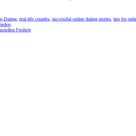
e-Dating
,
real-life couples
,
successful online dating stories
,
tips for onl
hieden
nziellen Freiheit