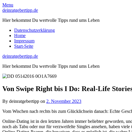
Skip
Menu
to
deinratgebertipp.de
content
Hier bekommst Du wertvolle Tipps rund ums Leben
Datenschutzerklärung
Home
Impressum
Start-Seite
deinratgebertipp.de
Hier bekommst Du wertvolle Tipps rund ums Leben
Von Swipe Right bis I Do: Real-Life Stori
By deinratgebertipp on
2. November 2023
Vom Wischen nach rechts bis zum Glücklichsein danach: Echte Gesch
Online-Dating ist in den letzten Jahren immer beliebter geworden,
noch als Tabu oder nur für verzweifelte Singles ansehen, haben viele
Online-Dating-Paaren, die beweisen, dass es möglich ist, die wahre Li